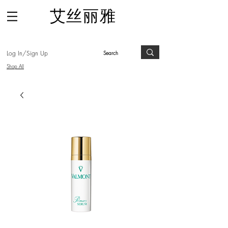
​艾丝丽雅
Log In/Sign Up
Shop All