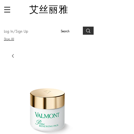
​艾丝丽雅
Log In/Sign Up
Shop All