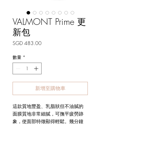
VALMONT Prime 更
新包
價
SGD 483.00
格
數量
*
新增至購物車
這款質地豐盈、乳脂狀但不油膩的
面膜質地非常細膩，可撫平疲勞跡
象，使面部特徵顯得輕鬆。幾分鐘
之內，它就會產生與一夜好眠相同
的結果。