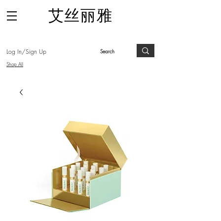
​艾丝丽雅
Log In/Sign Up
Shop All